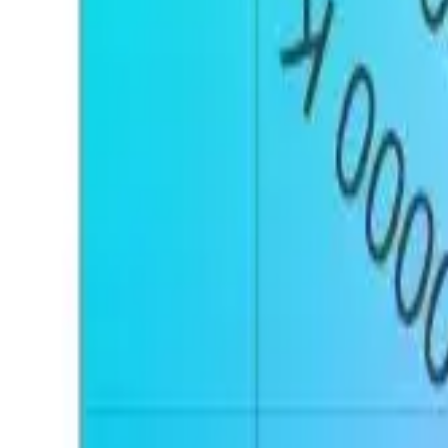
PROJETOR
ALLINEAR | LP
Cor:
Preto
Preto
Grafite
Anodizado
Dimerização
sim